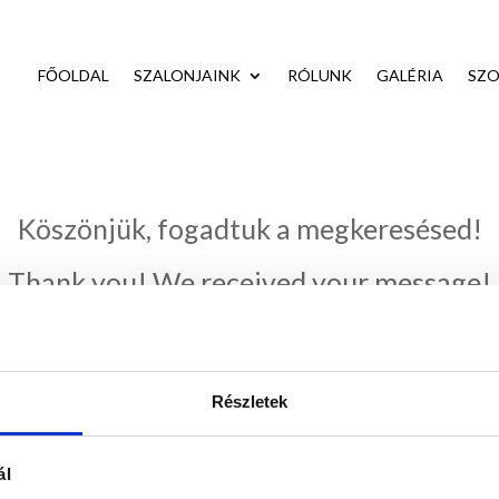
FŐOLDAL
SZALONJAINK
RÓLUNK
GALÉRIA
SZO
Köszönjük, fogadtuk a megkeresésed!
Thank you! We received your message!
Részletek
ál