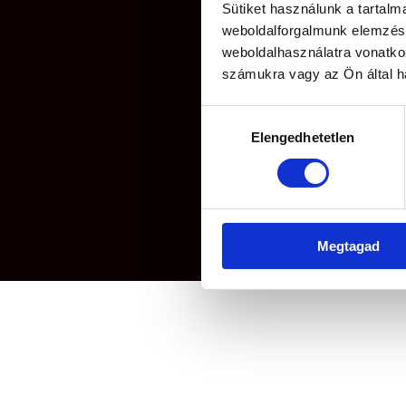
Sütiket használunk a tartal
weboldalforgalmunk elemzésé
weboldalhasználatra vonatko
számukra vagy az Ön által ha
Hozzájárulás
Elengedhetetlen
kiválasztása
Megtagad