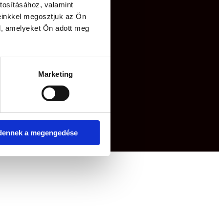
tosításához, valamint
einkkel megosztjuk az Ön
l, amelyeket Ön adott meg
Marketing
.
dennek a megengedése