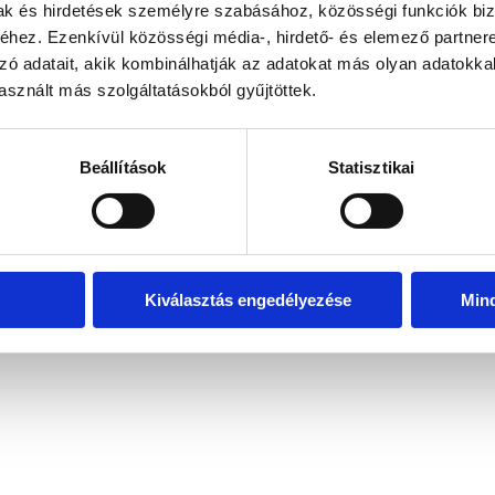
mak és hirdetések személyre szabásához, közösségi funkciók biz
hez. Ezenkívül közösségi média-, hirdető- és elemező partner
zó adatait, akik kombinálhatják az adatokat más olyan adatokka
sznált más szolgáltatásokból gyűjtöttek.
Beállítások
Statisztikai
VIP Thai Massage © 2021 All Rights Reserved
Kiválasztás engedélyezése
Min