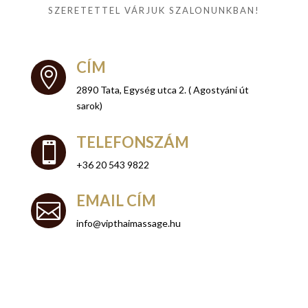
SZERETETTEL VÁRJUK SZALONUNKBAN!
CÍM

2890 Tata,
Egység utca 2. ( Agostyáni út
sarok)
TELEFONSZÁM

+36
20 543 9822
EMAIL CÍM

info@vipthaimassage.hu