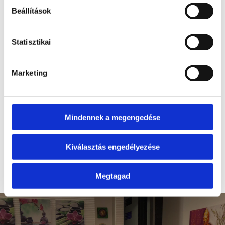
120 min – 44 000 Ft
Beállítások
Statisztikai
PÁROS OLAJOS THAI
MASSZÁZS
Marketing
60 min – 24 000 Ft
Mindennek a megengedése
90 min – 32 000 Ft
Kiválasztás engedélyezése
120 min – 44 000 Ft
Megtagad