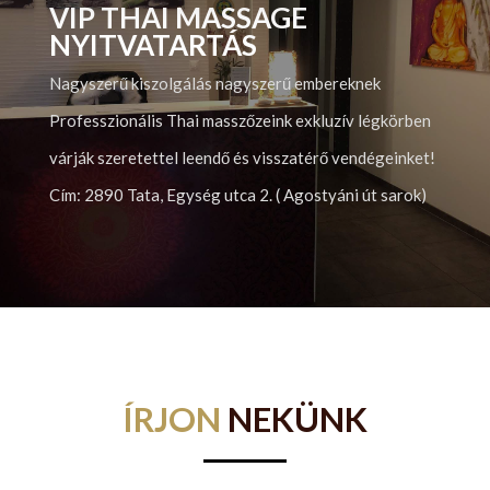
VIP THAI MASSAGE
NYITVATARTÁS
Nagyszerű kiszolgálás nagyszerű embereknek
Professzionális Thai masszőzeink exkluzív légkörben
várják szeretettel leendő és visszatérő vendégeinket!
Cím:
2890 Tata,
Egység utca 2. ( Agostyáni út sarok)
ÍRJON
NEKÜNK