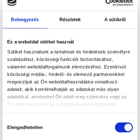
Beleegyezés
Részletek
A sütikről
60 min – 22 000 Ft
90 min – 30 000 Ft
Ez a weboldal sütiket használ
120 min – 36 000 Ft
Sütiket használunk a tartalmak és hirdetések személyre
szabásához, közösségi funkciók biztosításához,
valamint weboldalforgalmunk elemzéséhez. Ezenkívül
közösségi média-, hirdető- és elemező partnereinkkel
PÁROS TRADICIONÁLIS
megosztjuk az Ön weboldalhasználatra vonatkozó
THAI MASSZÁZS
adatait, akik kombinálhatják az adatokat más olyan
adatokkal, amelyeket Ön adott meg számukra vagy az
Ön által használt más szolgáltatásokból gyűjtöttek.
60 min – 24 000 Ft
Hozzájárulás
Elengedhetetlen
kiválasztása
90 min – 32 000 Ft